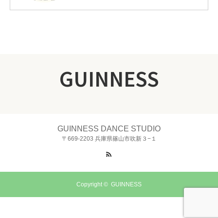
GUINNESS
GUINNESS DANCE STUDIO
〒669-2203 兵庫県篠山市吹新３−１
RSS
Copyright ©
GUINNESS